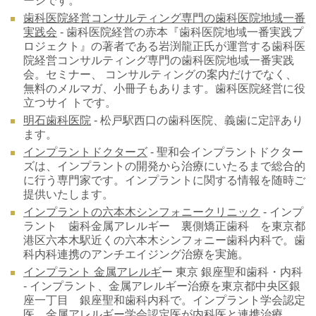
ージです。
歯科医院経営コンサルティング専門の歯科医院地域一番
実践会​
-
歯科医院経営の赤本『歯科医院地域一番実践プ
ロジェクト』の著者である岩渕龍正氏が運営する歯科医
院経営コンサルティング専門の歯科医院地域一番実践
会。
セミナー、 コンサルティングの案内だけでなく、
無料のメルマガ、小冊子もあります。歯科医院経営に役
立つサイ トです。
明石歯科医院
- 松戸駅西口の歯科医院、義歯に定評あり
ます。
インプラントドクターズ
- 聖和会インプラントドクター
ズは、インプラントの開発から治療にいたるまで総合的
に行う専門家です。インプラントに関する情報を随時ご
提供いたします。
インプラントの六本木シンフォニークリニック
- インプ
ラント 歯科金属アレルギー 裏側矯正歯科 を東京都
港区六本木駅近くの六本木シンフォニー歯科内科で。歯
科内科連携のアンチエイジング治療を実施。
インプラント 金属アレルギ
ー 東京 銀座聖和歯科・内科
- インプラント、金属アレルギー治療を東京都中央区銀
座一丁目 銀座聖和歯科内科で。インプラント学会認定
医、金属アレルギー学会認定医が内科医と連携治療。