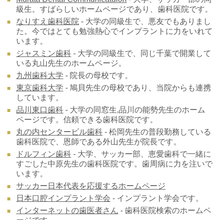
級生。
すばらしいホームページであり、歯科医院です。
なりすえ歯科医院
- 大学の同級生で、悪友でもありまし
た。今ではとても勉強熱心でインプラントに力をいれて
います。
ジャスミン歯科
- 大学の同級生で、同じ千葉で開業して
いる丸山先生のホームページ。
九州歯科大学
- 院長の母校です。
東京歯科大学
- 鳩貝先生の母校であり、当院からも連携
しています。
品川東口歯科
- 大学の同窓生,品川の能勢先生のホーム
ページです。信頼できる歯科医院です。
丸の内センタービル歯科
- 松岡先生の普段勤務している
歯科医院で、恩師である外山先生が院長です。
ドルフィン歯科
- 大学、サッカー部、恵愛歯科で一緒に
すごした中原先生の歯科医院です。
歯周病に力を注いで
います。
サッカー日本代表を応援するホームページ
日本口腔インプラント学会
- インプラント学会です。
インターネットの歯医者さん
- 歯科医院検索のホームペ