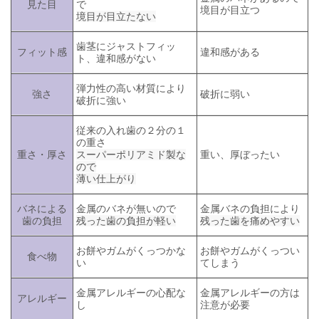
見た目
で
境目が目立つ
境目が目立たない
歯茎にジャストフィッ
フィット感
違和感がある
ト、違和感がない
弾力性の高い材質により
強さ
破折に弱い
破折に強い
従来の入れ歯の２分の１
の重さ
重さ・厚さ
スーパーポリアミド製な
重い、厚ぼったい
ので
薄い仕上がり
バネによる
金属のバネが無いので
金属バネの負担により
歯の負担
残った歯の負担が軽い
残った歯を痛めやすい
お餅やガムがくっつかな
お餅やガムがくっつい
食べ物
い
てしまう
金属アレルギーの心配な
金属アレルギーの方は
アレルギー
し
注意が必要