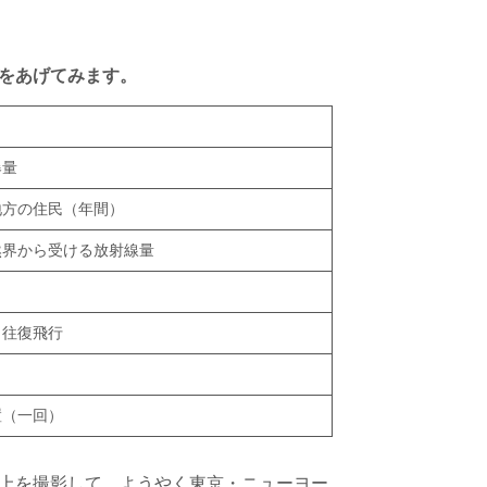
をあげてみます。
爆量
地方の住民（年間）
然界から受ける放射線量
１往復飛行
置（一回）
上を撮影して、ようやく東京・ニューヨー