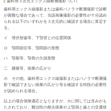
歯科用３次元エックス線断層撮影（CT）
歯科用エックス線撮影または歯科パノラマ断層撮影で診断
が困難な場合であって、当該画像撮影の必要性が十分認め
られる以下のいずれかを３次元的に確認する場合に算定す
る。
イ 埋伏智歯等、下顎管との位置関係
ロ 顎関節症等、顎関節の形態
ハ 顎裂等、顎骨の欠損形態
二 腫瘍等、病巣の広がり
ホ その他、歯科用エックス線撮影またはパノラマ断層撮
影で確認できない病巣の広がり等を確認する特段の必要性
が認められる場合。
以上の場合保険適応となりますが、ホに関しては含みがも
たされており、難治性の根尖病巣や上顎洞と歯との交通状