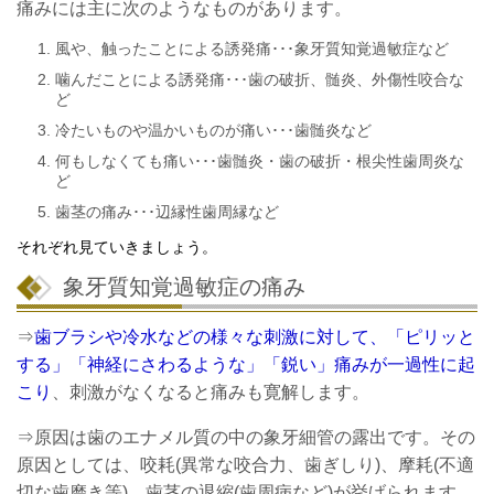
痛みには主に次のようなものがあります。
風や、触ったことによる誘発痛･･･象牙質知覚過敏症など
噛んだことによる誘発痛･･･歯の破折、髄炎、外傷性咬合な
ど
冷たいものや温かいものが痛い･･･歯髄炎など
何もしなくても痛い･･･歯髄炎・歯の破折・根尖性歯周炎な
ど
歯茎の痛み･･･辺縁性歯周縁など
それぞれ見ていきましょう。
象牙質知覚過敏症の痛み
⇒
歯ブラシや冷水などの様々な刺激に対して、「ピリッと
する」「神経にさわるような」「鋭い」痛みが一過性に起
こり
、刺激がなくなると痛みも寛解します。
⇒原因は歯のエナメル質の中の象牙細管の露出です。その
原因としては、咬耗(異常な咬合力、歯ぎしり)、摩耗(不適
切な歯磨き等)、歯茎の退縮(歯周病など)が挙げられます。