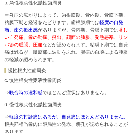
b. 急性根尖性化膿性歯周炎
⇒炎症の広がりによって、歯根膜期、骨内期、骨膜下期、
粘膜下期と経過をたどります。歯根膜期では
軽度の自発
痛、歯の挺出感
がありますが、骨内期、骨膜下期では
著し
い自発痛、歯の動揺、挺出、顔面の腫脹、発熱悪寒、リン
パ節の腫脹、圧痛
などが認められます。粘膜下期では自発
痛は減るが、膿瘍部に波動をふれ、膿瘍の自壊による腫脹
の軽減が認められます。
慢性根尖性歯周炎
c. 慢性根尖性漿液性歯周炎
⇒
咬合時の違和感
でほとんど症状はありません。
d. 慢性根尖性化膿性歯周炎
⇒
軽度の打診痛はあるが、自発痛はほとんどありません。
根尖部相当歯肉に限局性の発赤、瘻孔が認められることが
あります。