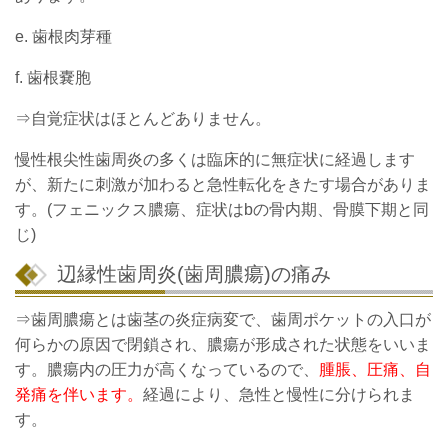
e. 歯根肉芽種
f. 歯根嚢胞
⇒自覚症状はほとんどありません。
慢性根尖性歯周炎の多くは臨床的に無症状に経過します
が、新たに刺激が加わると急性転化をきたす場合がありま
す。(フェニックス膿瘍、症状はbの骨内期、骨膜下期と同
じ)
辺縁性歯周炎(歯周膿瘍)の痛み
⇒歯周膿瘍とは歯茎の炎症病変で、歯周ポケットの入口が
何らかの原因で閉鎖され、膿瘍が形成された状態をいいま
す。膿瘍内の圧力が高くなっているので、
腫脹、圧痛、自
発痛を伴います。
経過により、急性と慢性に分けられま
す。